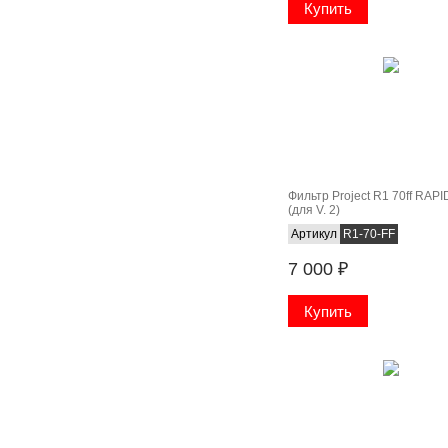
Фильтр Project R1 70ff RAP
(для V. 2)
Артикул
R1-70-FF
7 000
₽