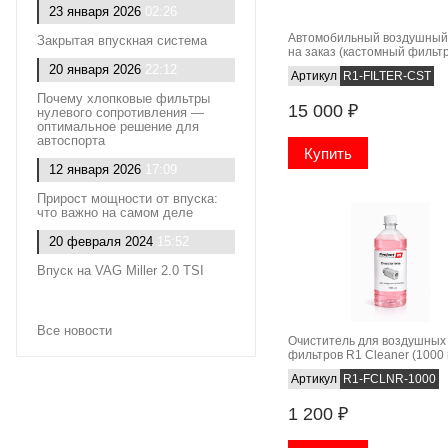
23 января 2026
02:26
Автомобильный воздушный
Закрытая впускная система
на заказ (кастомный фильтр
нулевик
20 января 2026
22:12
Артикул
R1-FILTER-CST
Почему хлопковые фильтры
15 000
₽
нулевого сопротивления —
оптимальное решение для
автоспорта
12 января 2026
17:09
Прирост мощности от впуска:
что важно на самом деле
20 февраля 2024
15:52
Впуск на VAG Miller 2.0 TSI
Все новости
Очиститель для воздушных
фильтров R1 Cleaner (1000 
Артикул
R1-FCLNR-1000
1 200
₽