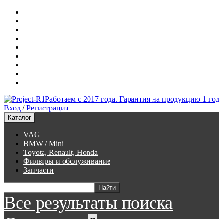
Контакты
О нас
Доставка
Гарантия
Преимущества
Ищем автомобиль
Оферта
Не выкупают заказы
Работаем с 2017 года. Гарантия на продукцию 1 год
Вход
/
Регистрация
Каталог
VAG
BMW / Mini
Toyota, Renault, Honda
Фильтры и обслуживание
Запчасти
Все результаты поиска